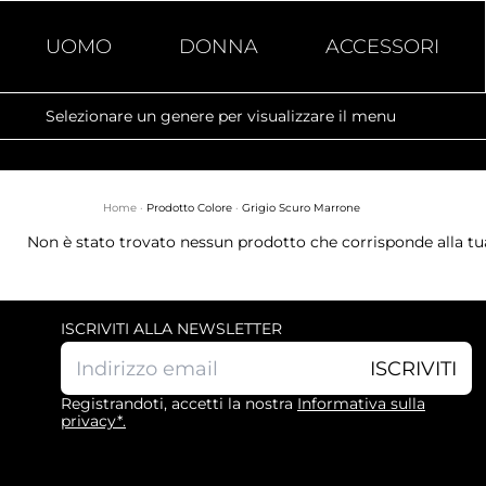
UOMO
DONNA
ACCESSORI
Selezionare un genere per visualizzare il menu
Home
·
Prodotto Colore
·
Grigio Scuro Marrone
Non è stato trovato nessun prodotto che corrisponde alla tua
ISCRIVITI ALLA NEWSLETTER
ISCRIVITI
Registrandoti, accetti la nostra
Informativa sulla
privacy*.