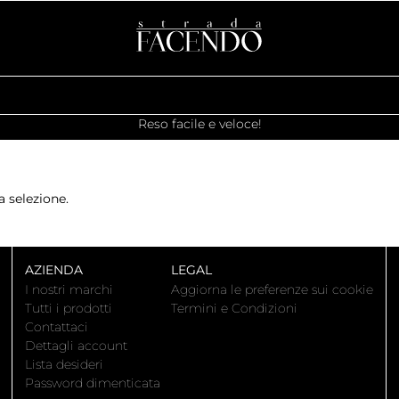
Reso facile e veloce!
 selezione.
AZIENDA
LEGAL
I nostri marchi
Aggiorna le preferenze sui cookie
Tutti i prodotti
Termini e Condizioni
Contattaci
Dettagli account
Lista desideri
Password dimenticata