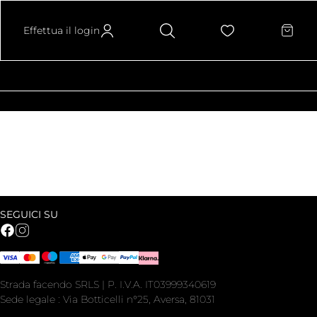
Effettua il login
SEGUICI SU
Strada facendo SRLS | P. I.V.A. IT03999340619
Sede legale : Via Botticelli n°25, Aversa, 81031