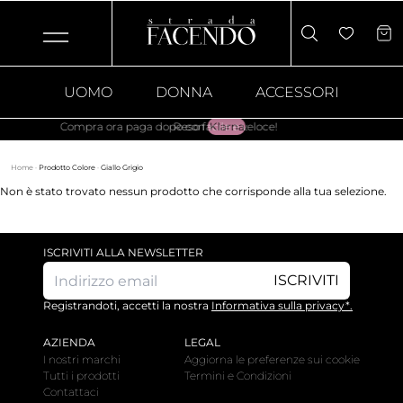
UOMO
DONNA
ACCESSORI
Compra ora paga dopo con
Reso facile e veloce!
Klarna
.
Home
·
Prodotto Colore
·
Giallo Grigio
Non è stato trovato nessun prodotto che corrisponde alla tua selezione.
ISCRIVITI ALLA NEWSLETTER
ISCRIVITI
Registrandoti, accetti la nostra
Informativa sulla privacy*.
AZIENDA
LEGAL
I nostri marchi
Aggiorna le preferenze sui cookie
Tutti i prodotti
Termini e Condizioni
Contattaci