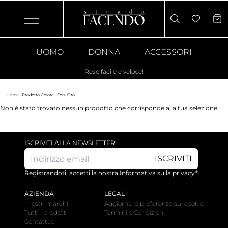
UOMO
DONNA
ACCESSORI
Reso facile e veloce!
Home
·
Prodotto Colore
·
Ecru Oro
Non è stato trovato nessun prodotto che corrisponde alla tua selezione.
ISCRIVITI ALLA NEWSLETTER
ISCRIVITI
Registrandoti, accetti la nostra
Informativa sulla privacy*.
AZIENDA
LEGAL
I nostri marchi
Aggiorna le preferenze sui cookie
Tutti i prodotti
Termini e Condizioni
Contattaci