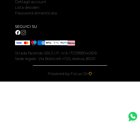
Dettagli account
Lista desideri
Password dimenticata
SEGUICI SU
Strada facendo SRLS | P. I.V.A. IT03999340619
Sede legale : Via Botticelli n°25, Aversa, 81031
Powered by Focus On