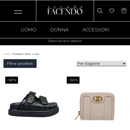
UOMO
DONNA
ACCESSORI
Reso facile e veloce!
Home
·
Prodotto Colore
·
Cuoio
Filtra i prodotti
-50%
-50%