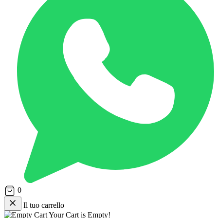
0
Il tuo carrello
Your Cart is Empty!