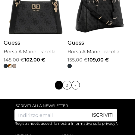
Guess
Guess
Borsa A Mano Tracolla
Borsa A Mano Tracolla
Il
Il
Il
Il
145,00
€
102,00
€
155,00
€
109,00
€
prezzo
prezzo
prezzo
prezzo
originale
attuale
originale
attuale
era:
è:
era:
è:
1
2
→
145,00 €.
102,00 €.
155,00 €.
109,00 €.
ISCRIVITI ALLA NEWSLETTER
ISCRIVITI
Registrandoti, accetti la nostra
Informativa sulla privacy*.