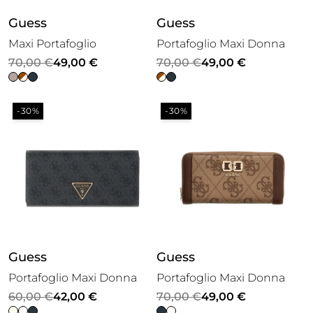
Guess
Guess
Maxi Portafoglio
Portafoglio Maxi Donna
Il
Il
Il
Il
70,00
€
49,00
€
70,00
€
49,00
€
prezzo
prezzo
prezzo
prezzo
originale
attuale
originale
attuale
-30%
-30%
era:
è:
era:
è:
70,00 €.
49,00 €.
70,00 €.
49,00 €.
Guess
Guess
Portafoglio Maxi Donna
Portafoglio Maxi Donna
Il
Il
Il
Il
60,00
€
42,00
€
70,00
€
49,00
€