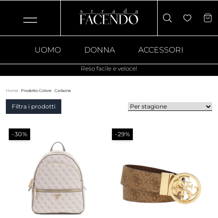
UOMO
DONNA
ACCESSORI
Reso facile e veloce!
Home
·
Prodotto Colore
·
Carbone
Filtra i prodotti
-30%
-29%