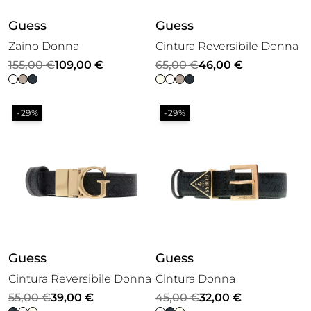
Guess
Guess
Zaino Donna
Cintura Reversibile Donna
Il
Il
Il
Il
155,00
€
109,00
€
65,00
€
46,00
€
prezzo
prezzo
prezzo
prezzo
originale
attuale
originale
attuale
-29%
-29%
era:
è:
era:
è:
155,00 €.
109,00 €.
65,00 €.
46,00 €.
Guess
Guess
Cintura Reversibile Donna
Cintura Donna
Il
Il
Il
Il
55,00
€
39,00
€
45,00
€
32,00
€