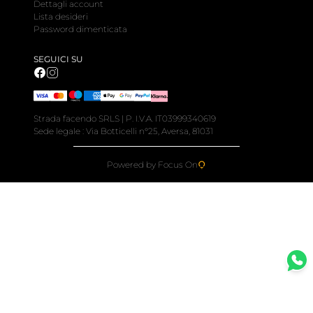
Dettagli account
Lista desideri
Password dimenticata
SEGUICI SU
Strada facendo SRLS | P. I.V.A. IT03999340619
Sede legale : Via Botticelli n°25, Aversa, 81031
Powered by Focus On