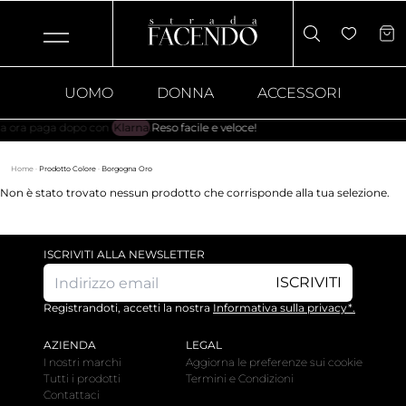
UOMO
DONNA
ACCESSORI
a paga dopo con
Klarna
.
Reso facile e veloce!
Home
·
Prodotto Colore
·
Borgogna Oro
Non è stato trovato nessun prodotto che corrisponde alla tua selezione.
ISCRIVITI ALLA NEWSLETTER
ISCRIVITI
Registrandoti, accetti la nostra
Informativa sulla privacy*.
AZIENDA
LEGAL
I nostri marchi
Aggiorna le preferenze sui cookie
Tutti i prodotti
Termini e Condizioni
Contattaci