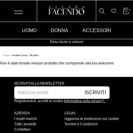
0
UOMO
DONNA
ACCESSORI
Reso facile e veloce!
Home
·
Prodotto Colore
·
Blu Nero
Non è stato trovato nessun prodotto che corrisponde alla tua selezione.
ISCRIVITI ALLA NEWSLETTER
ISCRIVITI
Registrandoti, accetti la nostra
Informativa sulla privacy*.
AZIENDA
LEGAL
I nostri marchi
Aggiorna le preferenze sui cookie
Tutti i prodotti
Termini e Condizioni
Contattaci