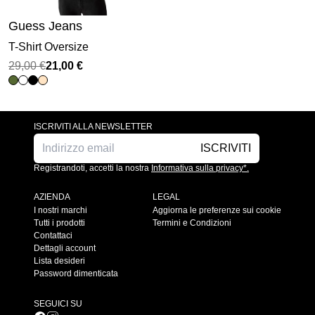
Guess Jeans
T-Shirt Oversize
Il
Il
29,00
€
21,00
€
prezzo
prezzo
originale
attuale
era:
è:
ISCRIVITI ALLA NEWSLETTER
29,00 €.
21,00 €.
ISCRIVITI
Registrandoti, accetti la nostra
Informativa sulla privacy*.
AZIENDA
LEGAL
I nostri marchi
Aggiorna le preferenze sui cookie
Tutti i prodotti
Termini e Condizioni
Contattaci
Dettagli account
Lista desideri
Password dimenticata
SEGUICI SU