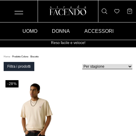
UOMO
DONNA
ACCESSORI
Reso facile e veloce!
Home
·
Prodotto Colore
·
Biscotto
Filtra i prodotti
-28%