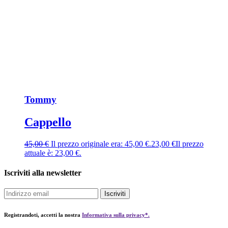
Tommy
Cappello
45,00
€
Il prezzo originale era: 45,00 €.
23,00
€
Il prezzo
attuale è: 23,00 €.
Iscriviti alla newsletter
Iscriviti
Registrandoti, accetti la nostra
Informativa sulla privacy*.