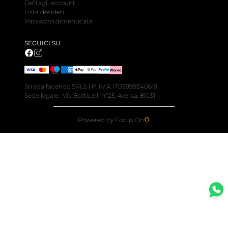
Dettagli account
Lista desideri
Password dimenticata
SEGUICI SU
Strada facendo SRLS | P. I.V.A. IT03999340619
Sede legale : Via Botticelli n°25, Aversa, 81031
Powered by Focus On