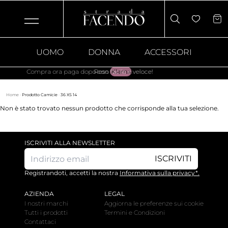
UOMO
DONNA
ACCESSORI
Compra ora paga dopo con
Reso facile e veloce!
Klarna
.
Home
·
Prodotto Camicie
·
36 XS 14
Non è stato trovato nessun prodotto che corrisponde alla tua selezione.
ISCRIVITI ALLA NEWSLETTER
ISCRIVITI
Registrandoti, accetti la nostra
Informativa sulla privacy*.
AZIENDA
LEGAL
I nostri marchi
Aggiorna le preferenze sui cookie
Tutti i prodotti
Termini e Condizioni
Contattaci