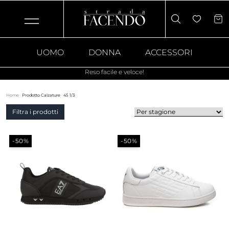
UOMO
DONNA
ACCESSORI
Reso facile e veloce!
Home
·
Prodotto Calzature
·
45 1/3
Filtra i prodotti
-50%
-50%