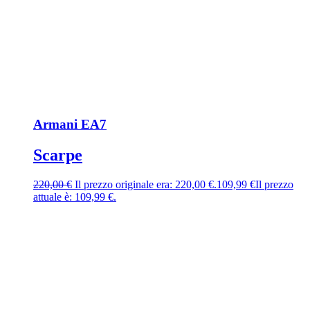
Armani EA7
Scarpe
220,00
€
Il prezzo originale era: 220,00 €.
109,99
€
Il prezzo
attuale è: 109,99 €.