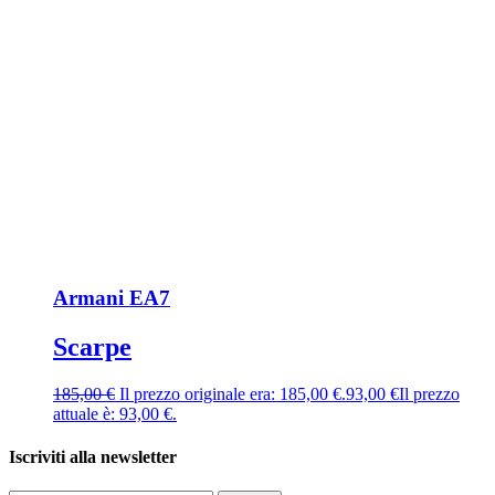
Armani EA7
Scarpe
185,00
€
Il prezzo originale era: 185,00 €.
93,00
€
Il prezzo
attuale è: 93,00 €.
Iscriviti alla newsletter