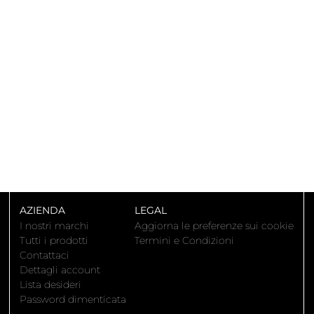
AZIENDA
LEGAL
I nostri marchi
Aggiorna le preferenze sui cookie
Tutti i prodotti
Termini e Condizioni
Contattaci
Dettagli account
Lista desideri
Password dimenticata