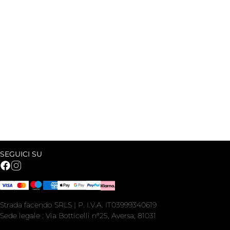
SEGUICI SU
Strada facendo SRLS | P. I.V.A. IT03999340619
Sede legale : Via Botticelli n°25, Aversa, 81031