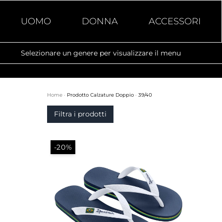
UOMO
DONNA
ACCESSORI
Selezionare un genere per visualizzare il menu
Home
·
Prodotto Calzature Doppio
·
39/40
Filtra i prodotti
-20%