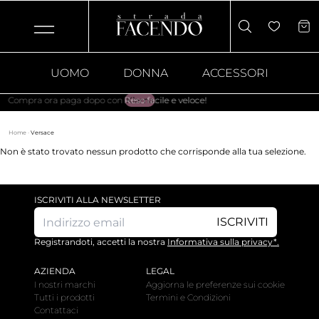
UOMO
DONNA
ACCESSORI
ompra ora paga dopo con
Klarna
Reso facile e veloce!
.
Home
·
Versace
Non è stato trovato nessun prodotto che corrisponde alla tua selezione.
ISCRIVITI ALLA NEWSLETTER
ISCRIVITI
Registrandoti, accetti la nostra
Informativa sulla privacy*.
AZIENDA
LEGAL
I nostri marchi
Aggiorna le preferenze sui cookie
Tutti i prodotti
Termini e Condizioni
Contattaci