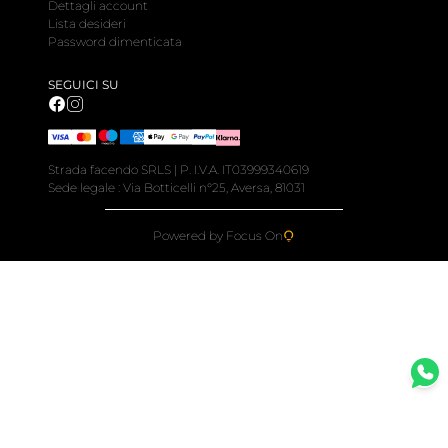
Dettagli account
Lista desideri
Password dimenticata
SEGUICI SU
Strada facendo SRLS | P. I.V.A. IT03999340619
Sede legale : Via Botticelli n°25, Aversa, 81031
Powered by Focus On