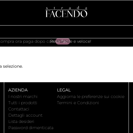
ra paga dopo con
Klarna
Reso facile e veloce!
.
 selezione.
AZIENDA
LEGAL
I nostri marchi
Aggiorna le preferenze sui cookie
Tutti i prodotti
Termini e Condizioni
Contattaci
Dettagli account
Lista desideri
Password dimenticata