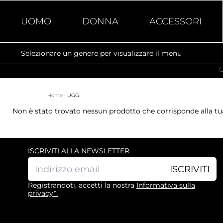
UOMO
DONNA
ACCESSORI
Selezionare un genere per visualizzare il menu
Compra o
Home
·
UGG
Non è stato trovato nessun prodotto che corrisponde alla tua
ISCRIVITI ALLA NEWSLETTER
ISCRIVITI
Registrandoti, accetti la nostra
Informativa sulla
privacy*.