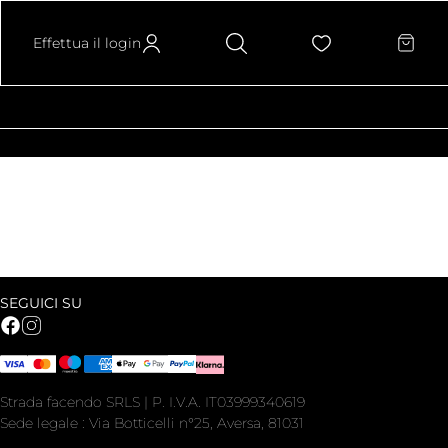
Effettua il login
SEGUICI SU
Strada facendo SRLS | P. I.V.A. IT03999340619
Sede legale : Via Botticelli n°25, Aversa, 81031