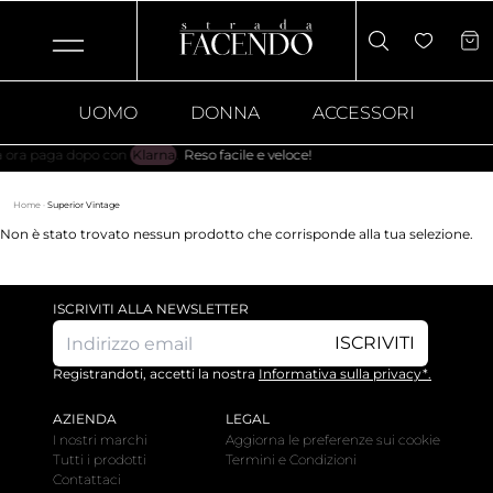
UOMO
DONNA
ACCESSORI
a paga dopo con
Klarna
.
Reso facile e veloce!
Home
·
Superior Vintage
Non è stato trovato nessun prodotto che corrisponde alla tua selezione.
ISCRIVITI ALLA NEWSLETTER
ISCRIVITI
Registrandoti, accetti la nostra
Informativa sulla privacy*.
AZIENDA
LEGAL
I nostri marchi
Aggiorna le preferenze sui cookie
Tutti i prodotti
Termini e Condizioni
Contattaci