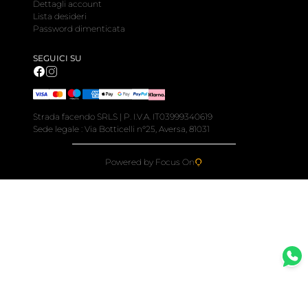
Dettagli account
Lista desideri
Password dimenticata
SEGUICI SU
Strada facendo SRLS | P. I.V.A. IT03999340619
Sede legale : Via Botticelli n°25, Aversa, 81031
Powered by Focus On