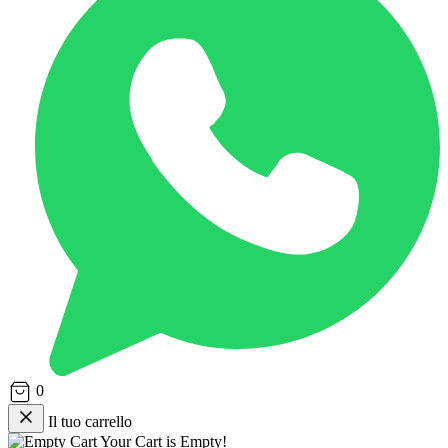
0
Il tuo carrello
Your Cart is Empty!