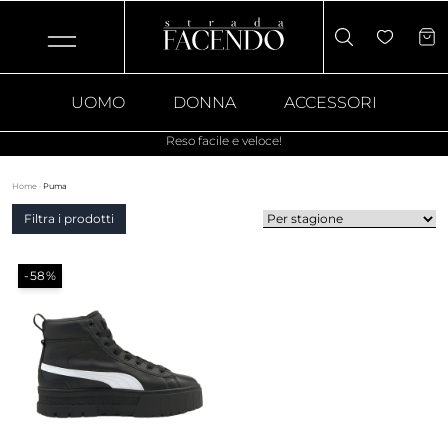
UOMO
DONNA
ACCESSORI
Reso facile e veloce!
Home
·
Puma
Filtra i prodotti
-58%