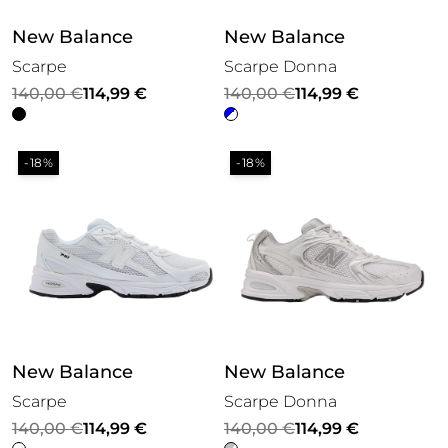
New Balance
New Balance
Scarpe
Scarpe Donna
Il
Il
Il
Il
140,00
€
114,99
€
140,00
€
114,99
€
prezzo
prezzo
prezzo
prezzo
originale
attuale
originale
attuale
-18%
-18%
era:
è:
era:
è:
140,00 €.
114,99 €.
140,00 €.
114,99 €.
New Balance
New Balance
Scarpe
Scarpe Donna
Il
Il
Il
Il
140,00
€
114,99
€
140,00
€
114,99
€