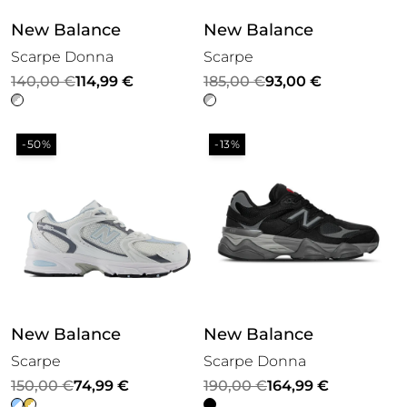
New Balance
New Balance
Scarpe Donna
Scarpe
Il
Il
Il
Il
140,00
€
114,99
€
185,00
€
93,00
€
prezzo
prezzo
prezzo
prezzo
originale
attuale
originale
attuale
-50%
-13%
era:
è:
era:
è:
140,00 €.
114,99 €.
185,00 €.
93,00 €.
New Balance
New Balance
Scarpe
Scarpe Donna
Il
Il
Il
Il
150,00
€
74,99
€
190,00
€
164,99
€