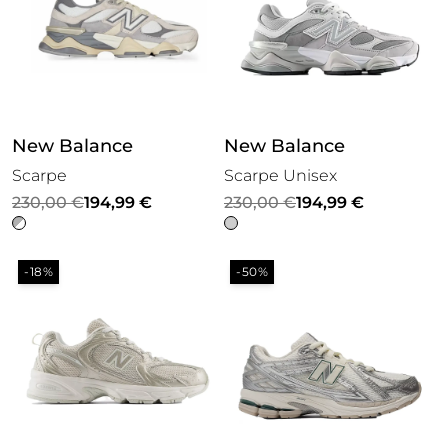
New Balance
New Balance
Scarpe
Scarpe Unisex
Il
Il
Il
Il
230,00
€
194,99
€
230,00
€
194,99
€
prezzo
prezzo
prezzo
prezzo
originale
attuale
originale
attuale
-18%
-50%
era:
è:
era:
è:
230,00 €.
194,99 €.
230,00 €.
194,99 €.