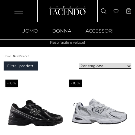
UOMO
DONNA
ACCESSORI
Reso facile e veloce!
Home
·
New Balance
Filtra i prodotti
-18%
-18%