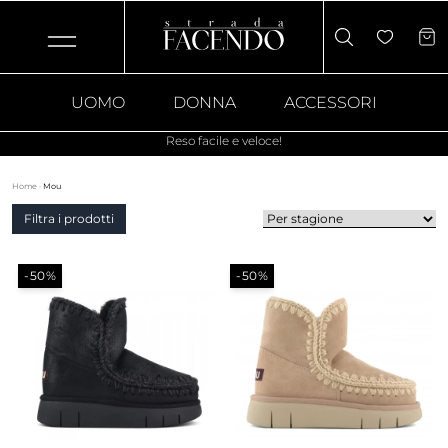
UOMO
DONNA
ACCESSORI
Reso facile e veloce!
Home
·
Mou
Filtra i prodotti
-50%
-50%