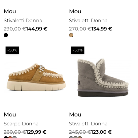
Mou
Mou
Stivaletti Donna
Stivaletti Donna
Il
Il
Il
Il
290,00
€
144,99
€
270,00
€
134,99
€
prezzo
prezzo
prezzo
prezzo
originale
attuale
originale
attuale
-50%
-50%
era:
è:
era:
è:
290,00 €.
144,99 €.
270,00 €.
134,99 €.
Mou
Mou
Scarpe Donna
Stivaletti Donna
Il
Il
Il
Il
260,00
€
129,99
€
245,00
€
123,00
€