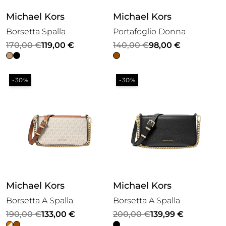
Michael Kors
Michael Kors
Borsetta Spalla
Portafoglio Donna
Il
Il
Il
Il
170,00
€
119,00
€
140,00
€
98,00
€
prezzo
prezzo
prezzo
prezzo
originale
attuale
originale
attuale
-30%
-30%
era:
è:
era:
è:
170,00 €.
119,00 €.
140,00 €.
98,00 €.
Michael Kors
Michael Kors
Borsetta A Spalla
Borsetta A Spalla
Il
Il
Il
Il
190,00
€
133,00
€
200,00
€
139,99
€