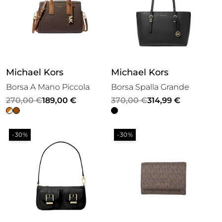
Michael Kors
Michael Kors
Borsa A Mano Piccola
Borsa Spalla Grande
Il
Il
Il
Il
270,00
€
189,00
€
370,00
€
314,99
€
prezzo
prezzo
prezzo
prezzo
originale
attuale
originale
attuale
-30%
-30%
era:
è:
era:
è:
270,00 €.
189,00 €.
370,00 €.
314,99 €.