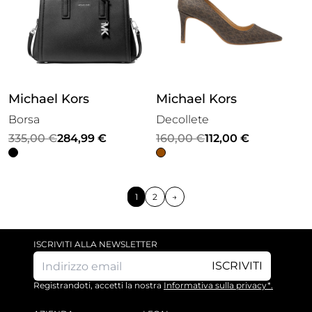
Michael Kors
Michael Kors
Borsa
Decollete
Il
Il
Il
Il
335,00
€
284,99
€
160,00
€
112,00
€
prezzo
prezzo
prezzo
prezzo
originale
attuale
originale
attuale
era:
è:
era:
è:
1
2
→
335,00 €.
284,99 €.
160,00 €.
112,00 €.
ISCRIVITI ALLA NEWSLETTER
ISCRIVITI
Registrandoti, accetti la nostra
Informativa sulla privacy*.