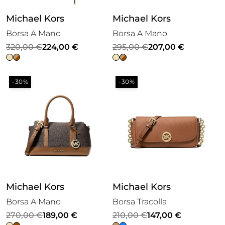
Michael Kors
Michael Kors
Borsa A Mano
Borsa A Mano
Il
Il
Il
Il
320,00
€
224,00
€
295,00
€
207,00
€
prezzo
prezzo
prezzo
prezzo
originale
attuale
originale
attuale
-30%
-30%
era:
è:
era:
è:
320,00 €.
224,00 €.
295,00 €.
207,00 €.
Michael Kors
Michael Kors
Borsa A Mano
Borsa Tracolla
Il
Il
Il
Il
270,00
€
189,00
€
210,00
€
147,00
€