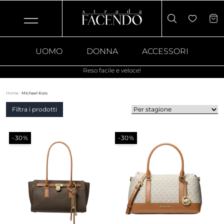
UOMO
DONNA
ACCESSORI
Reso facile e veloce!
Home
·
Michael Kors
Filtra i prodotti
-30%
-30%