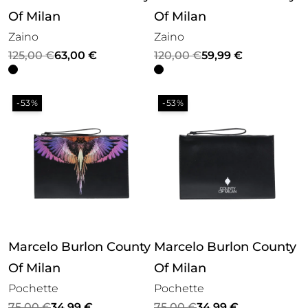
Of Milan
Of Milan
Zaino
Zaino
Il
Il
Il
Il
125,00
€
63,00
€
120,00
€
59,99
€
prezzo
prezzo
prezzo
prezzo
originale
attuale
originale
attuale
-53%
-53%
era:
è:
era:
è:
125,00 €.
63,00 €.
120,00 €.
59,99 €.
Marcelo Burlon County
Marcelo Burlon County
Of Milan
Of Milan
Pochette
Pochette
Il
Il
Il
Il
75,00
€
34,99
€
75,00
€
34,99
€