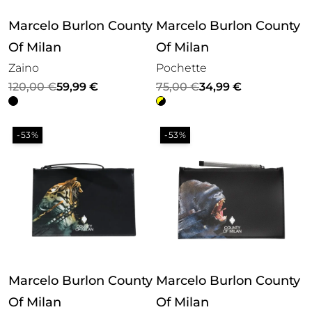
Marcelo Burlon County
Marcelo Burlon County
Of Milan
Of Milan
Zaino
Pochette
Il
Il
Il
Il
120,00
€
59,99
€
75,00
€
34,99
€
prezzo
prezzo
prezzo
prezzo
originale
attuale
originale
attuale
-53%
-53%
era:
è:
era:
è:
120,00 €.
59,99 €.
75,00 €.
34,99 €.
Marcelo Burlon County
Marcelo Burlon County
Of Milan
Of Milan