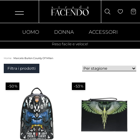
UOMO
DONNA
ACCESSORI
Reso facile e veloce!
Home
·
Marcelo Burlon County Of Milan
Filtra i prodotti
-50%
-53%