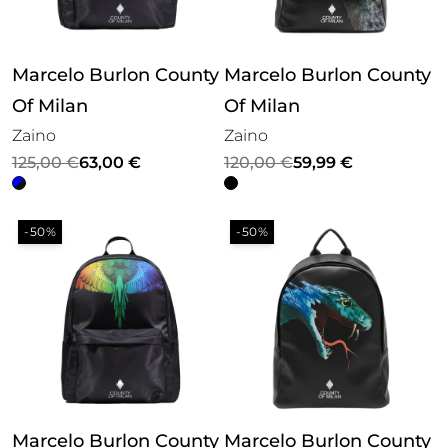
Marcelo Burlon County
Marcelo Burlon County
Of Milan
Of Milan
Zaino
Zaino
Il
Il
Il
Il
125,00
€
63,00
€
120,00
€
59,99
€
prezzo
prezzo
prezzo
prezzo
originale
attuale
originale
attuale
-50%
-50%
era:
è:
era:
è:
125,00 €.
63,00 €.
120,00 €.
59,99 €.
Marcelo Burlon County
Marcelo Burlon County