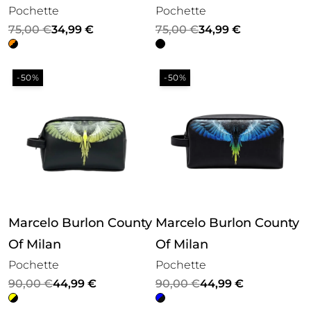
Pochette
Pochette
Il
Il
Il
Il
75,00
€
34,99
€
75,00
€
34,99
€
prezzo
prezzo
prezzo
prezzo
originale
attuale
originale
attuale
-50%
-50%
era:
è:
era:
è:
75,00 €.
34,99 €.
75,00 €.
34,99 €.
Marcelo Burlon County
Marcelo Burlon County
Of Milan
Of Milan
Pochette
Pochette
Il
Il
Il
Il
90,00
€
44,99
€
90,00
€
44,99
€
prezzo
prezzo
prezzo
prezzo