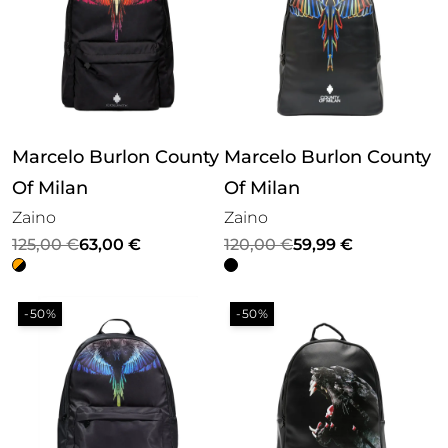
Marcelo Burlon County
Marcelo Burlon County
Of Milan
Of Milan
Zaino
Zaino
Il
Il
Il
Il
125,00
€
63,00
€
120,00
€
59,99
€
prezzo
prezzo
prezzo
prezzo
originale
attuale
originale
attuale
-50%
-50%
era:
è:
era:
è:
125,00 €.
63,00 €.
120,00 €.
59,99 €.