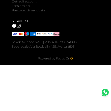
Dettagli account
Lista desideri
Password dimenticata
SEGUICI SU
Strada facendo SRLS | P. I.V.A. IT03999340619
Sede legale : Via Botticelli n°25, Aversa, 81031
Powered by Focus On