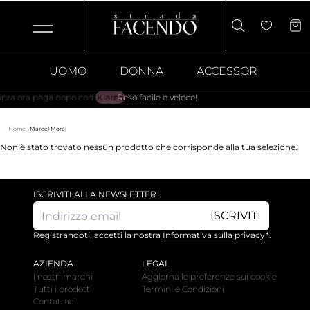
UOMO
DONNA
ACCESSORI
a ora paga dopo con
Klarna
.
Reso facile e veloce!
Home
·
Marcel Morel
Non è stato trovato nessun prodotto che corrisponde alla tua selezione.
ISCRIVITI ALLA NEWSLETTER
ISCRIVITI
Registrandoti, accetti la nostra
Informativa sulla privacy*.
AZIENDA
LEGAL
I nostri marchi
Aggiorna le preferenze sui cookie
Tutti i prodotti
Termini e Condizioni
Contattaci