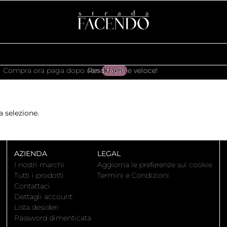
 ora paga dopo con
Klarna
Reso facile e veloce!
.
 selezione.
AZIENDA
LEGAL
I nostri marchi
Aggiorna le preferenze sui cookie
Tutti i prodotti
Termini e Condizioni
Contattaci
Dettagli account
Lista desideri
Password dimenticata