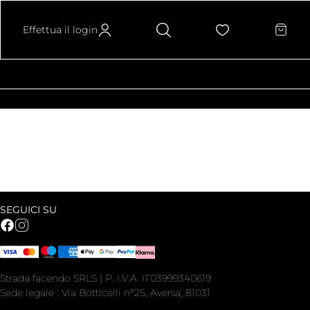
Effettua il login
SEGUICI SU
Strada facendo SRLS | P. I.V.A. IT03999340619
Sede legale : Via Botticelli n°25, Aversa, 81031