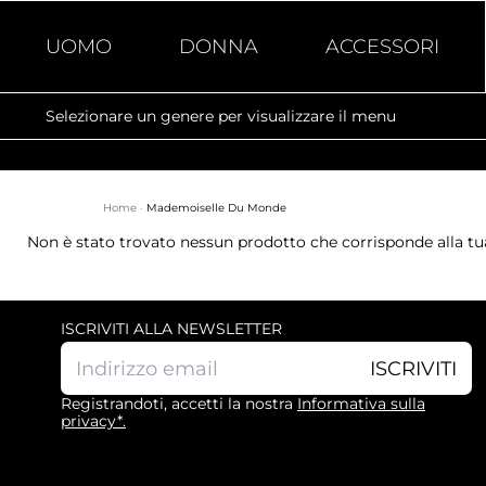
UOMO
DONNA
ACCESSORI
Selezionare un genere per visualizzare il menu
Compra
Home
·
Mademoiselle Du Monde
Non è stato trovato nessun prodotto che corrisponde alla tua
ISCRIVITI ALLA NEWSLETTER
ISCRIVITI
Registrandoti, accetti la nostra
Informativa sulla
privacy*.