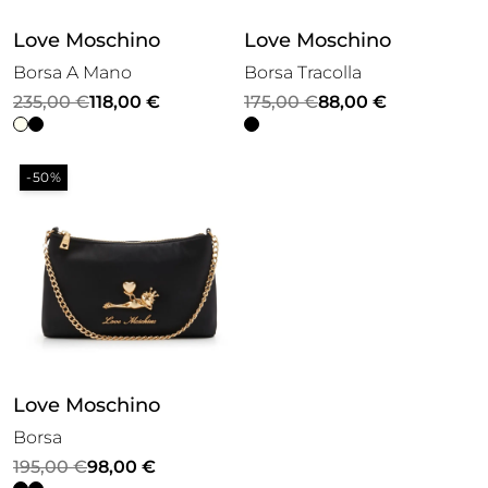
Love Moschino
Love Moschino
Borsa A Mano
Borsa Tracolla
Il
Il
Il
Il
235,00
€
118,00
€
175,00
€
88,00
€
prezzo
prezzo
prezzo
prezzo
originale
attuale
originale
attuale
-50%
era:
è:
era:
è:
235,00 €.
118,00 €.
175,00 €.
88,00 €.
Love Moschino
Borsa
Il
Il
195,00
€
98,00
€