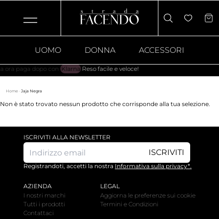
UOMO
DONNA
ACCESSORI
a paga dopo con
Klarna
.
Reso facile e veloce!
Home
·
Jaja Negra
Non è stato trovato nessun prodotto che corrisponde alla tua selezione.
ISCRIVITI ALLA NEWSLETTER
ISCRIVITI
Registrandoti, accetti la nostra
Informativa sulla privacy*.
AZIENDA
LEGAL
I nostri marchi
Aggiorna le preferenze sui cookie
Tutti i prodotti
Termini e Condizioni
Contattaci