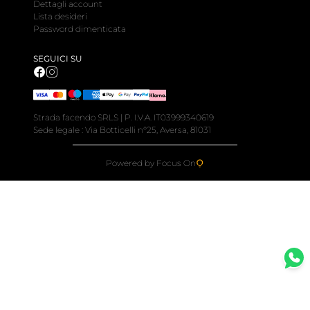
Dettagli account
Lista desideri
Password dimenticata
SEGUICI SU
Strada facendo SRLS | P. I.V.A. IT03999340619
Sede legale : Via Botticelli n°25, Aversa, 81031
Powered by Focus On