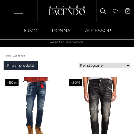
UOMO
DONNA
ACCESSORI
Reso facile e veloce!
Home
·
G2Firenze
Filtra i prodotti
-50%
-50%