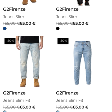
G2Firenze
G2Firenze
Jeans Slim
Jeans Slim
Il
Il
Il
Il
165,00
€
83,00
€
165,00
€
83,00
€
prezzo
prezzo
prezzo
prezzo
originale
attuale
originale
attuale
-50%
-50%
era:
è:
era:
è:
165,00 €.
83,00 €.
165,00 €.
83,00 €.
G2Firenze
G2Firenze
Jeans Slim Fit
Jeans Slim Fit
Il
Il
Il
Il
165,00
€
83,00
€
165,00
€
83,00
€