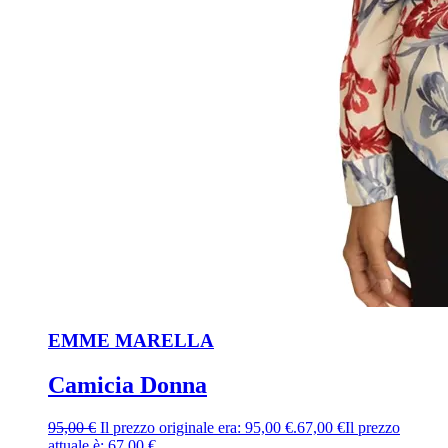
EMME MARELLA
Camicia Donna
95,00
€
Il prezzo originale era: 95,00 €.
67,00
€
Il prezzo
attuale è: 67,00 €.