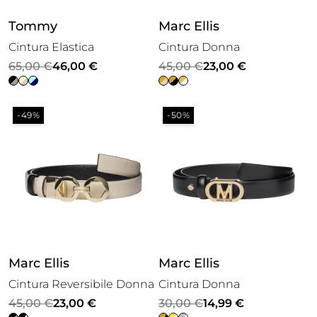
Tommy
Marc Ellis
Cintura Elastica
Cintura Donna
Il
Il
Il
Il
65,00
€
46,00
€
45,00
€
23,00
€
prezzo
prezzo
prezzo
prezzo
originale
attuale
originale
attuale
-49%
-50%
era:
è:
era:
è:
65,00 €.
46,00 €.
45,00 €.
23,00 €.
Marc Ellis
Marc Ellis
Cintura Reversibile Donna
Cintura Donna
Il
Il
Il
Il
45,00
€
23,00
€
30,00
€
14,99
€