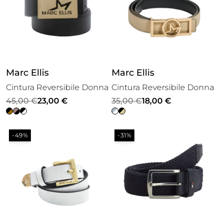
Marc Ellis
Marc Ellis
Cintura Reversibile Donna
Cintura Reversibile Donna
Il
Il
Il
Il
45,00
€
23,00
€
35,00
€
18,00
€
prezzo
prezzo
prezzo
prezzo
originale
attuale
originale
attuale
-49%
-31%
era:
è:
era:
è:
45,00 €.
23,00 €.
35,00 €.
18,00 €.