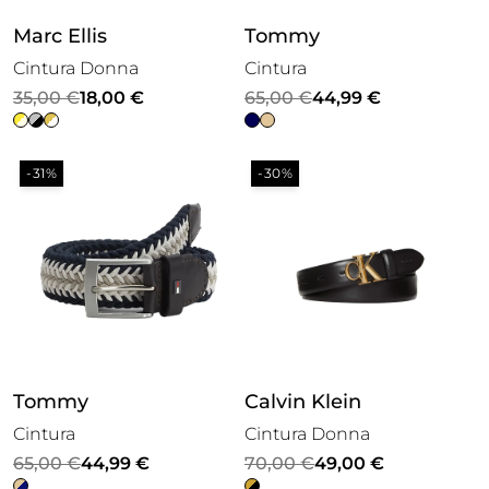
Marc Ellis
Tommy
Cintura Donna
Cintura
Il
Il
Il
Il
35,00
€
18,00
€
65,00
€
44,99
€
prezzo
prezzo
prezzo
prezzo
originale
attuale
originale
attuale
-31%
-30%
era:
è:
era:
è:
35,00 €.
18,00 €.
65,00 €.
44,99 €.
Tommy
Calvin Klein
Cintura
Cintura Donna
Il
Il
Il
Il
65,00
€
44,99
€
70,00
€
49,00
€