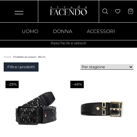
UOMO
DONNA
ACCESSORI
Reso facile e veloce!
Home
·
Prodotto Accessori
·
85cm
Filtra i prodotti
-29%
-49%