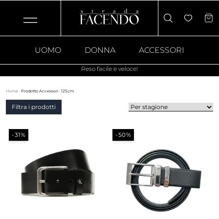
UOMO
DONNA
ACCESSORI
Reso facile e veloce!
Home
·
Prodotto Accessori
·
125cm
Filtra i prodotti
-31%
-50%