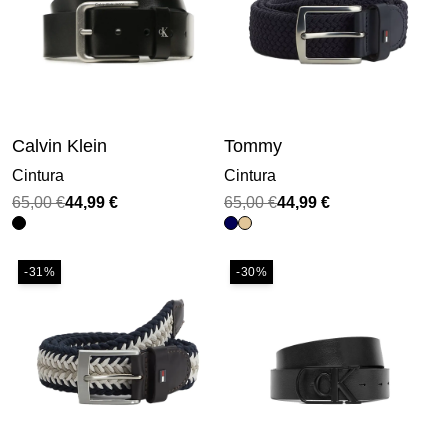
Calvin Klein
Tommy
Cintura
Cintura
Il
Il
Il
Il
65,00
€
44,99
€
65,00
€
44,99
€
prezzo
prezzo
prezzo
prezzo
originale
attuale
originale
attuale
-31%
-30%
era:
è:
era:
è:
65,00 €.
44,99 €.
65,00 €.
44,99 €.