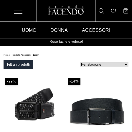
UOMO
DONNA
ACCESSORI
Reso facile e veloce!
Home
·
Prodotto Accessori
·
115cm
Filtra i prodotti
-29%
-14%