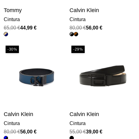
Tommy
Calvin Klein
Cintura
Cintura
Il
Il
Il
Il
65,00
€
44,99
€
80,00
€
56,00
€
prezzo
prezzo
prezzo
prezzo
originale
attuale
originale
attuale
-30%
-29%
era:
è:
era:
è:
65,00 €.
44,99 €.
80,00 €.
56,00 €.
Calvin Klein
Calvin Klein
Cintura
Cintura
Il
Il
Il
Il
80,00
€
56,00
€
55,00
€
39,00
€