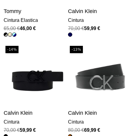
Tommy
Calvin Klein
Cintura Elastica
Cintura
Il
Il
Il
Il
65,00
€
46,00
€
70,00
€
59,99
€
prezzo
prezzo
prezzo
prezzo
originale
attuale
originale
attuale
-14%
-13%
era:
è:
era:
è:
65,00 €.
46,00 €.
70,00 €.
59,99 €.
Calvin Klein
Calvin Klein
Cintura
Cintura
Il
Il
Il
Il
70,00
€
59,99
€
80,00
€
69,99
€