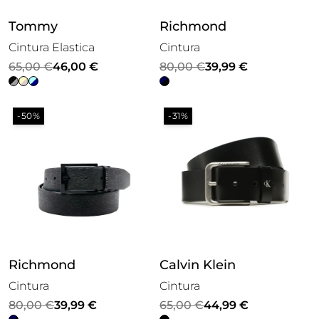
Tommy
Richmond
Cintura Elastica
Cintura
Il
Il
Il
Il
65,00
€
46,00
€
80,00
€
39,99
€
prezzo
prezzo
prezzo
prezzo
originale
attuale
originale
attuale
-50%
-31%
era:
è:
era:
è:
65,00 €.
46,00 €.
80,00 €.
39,99 €.
Richmond
Calvin Klein
Cintura
Cintura
Il
Il
Il
Il
80,00
€
39,99
€
65,00
€
44,99
€