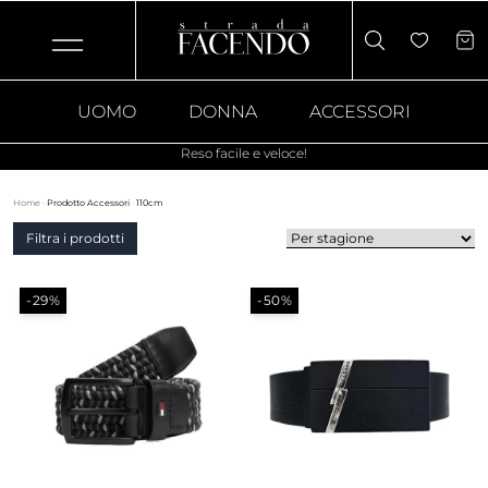
UOMO
DONNA
ACCESSORI
Reso facile e veloce!
Home
·
Prodotto Accessori
·
110cm
Filtra i prodotti
-29%
-50%